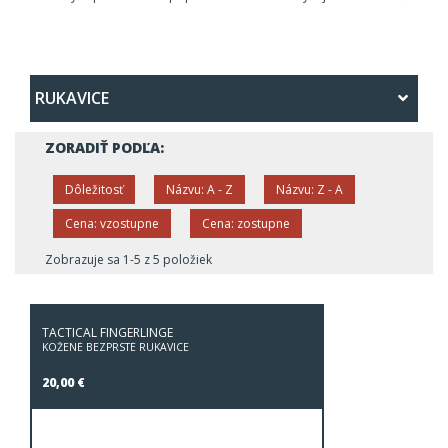
RUKAVICE
ZORADIŤ PODĽA:
Dôležitosť
Názvu: A - Z
Názvu: Z - A
Cena: vzostupne
Cena: zostupne
Zobrazuje sa 1-5 z 5 položiek
TACTICAL FINGERLINGE
KOŽENÉ BEZPRSTÉ RUKAVICE
20,00 €