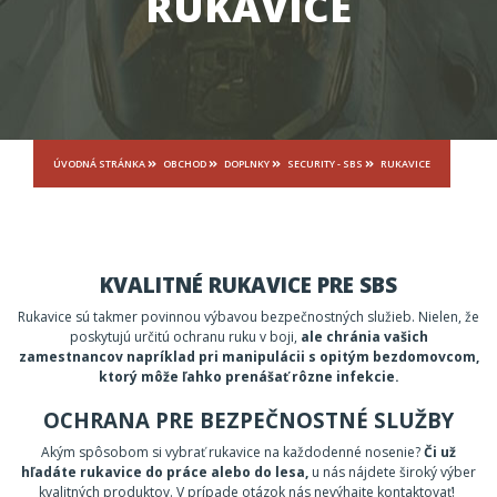
RUKAVICE
ÚVODNÁ STRÁNKA
OBCHOD
DOPLNKY
SECURITY - SBS
RUKAVICE
KVALITNÉ RUKAVICE PRE SBS
Rukavice sú takmer povinnou výbavou bezpečnostných služieb. Nielen, že
poskytujú určitú ochranu ruku v boji,
ale chránia vašich
zamestnancov napríklad pri manipulácii s opitým bezdomovcom,
ktorý môže ľahko prenášať rôzne infekcie.
OCHRANA PRE BEZPEČNOSTNÉ SLUŽBY
Akým spôsobom si vybrať rukavice na každodenné nosenie?
Či už
hľadáte rukavice do práce alebo do lesa,
u nás nájdete široký výber
kvalitných produktov. V prípade otázok nás nevýhajte kontaktovať!