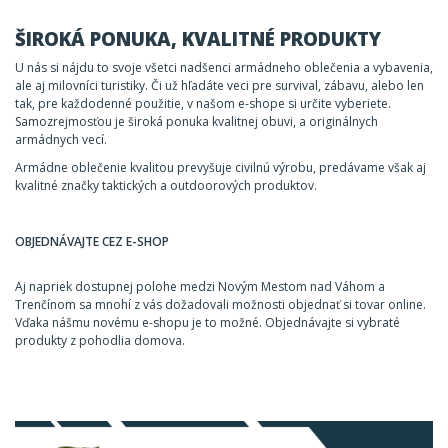
ŠIROKÁ PONUKA, KVALITNÉ PRODUKTY
U nás si nájdu to svoje všetci nadšenci armádneho oblečenia a vybavenia,
ale aj milovníci turistiky. Či už hľadáte veci pre survival, zábavu, alebo len
tak, pre každodenné použitie, v našom e-shope si určite vyberiete.
Samozrejmosťou je široká ponuka kvalitnej obuvi, a originálnych
armádnych vecí.
Armádne oblečenie kvalitou prevyšuje civilnú výrobu, predávame však aj
kvalitné značky taktických a outdoorových produktov.
OBJEDNÁVAJTE CEZ E-SHOP
Aj napriek dostupnej polohe medzi Novým Mestom nad Váhom a
Trenčínom sa mnohí z vás dožadovali možnosti objednať si tovar online.
Vďaka nášmu novému e-shopu je to možné. Objednávajte si vybraté
produkty z pohodlia domova.