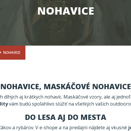
NOHAVICE
NOHAVICE
NOHAVICE, MASKÁČOVÉ NOHAVICE
ch dlhých aj krátkych nohavíc. Maskáčové vzory, ale aj jedn
lity
vám budú spoľahlivo slúžiť na všetkých vašich outdooro
DO LESA AJ DO MESTA
ťákov a rybárov. V e-shope a na predajni nájdete aj vkusné
j