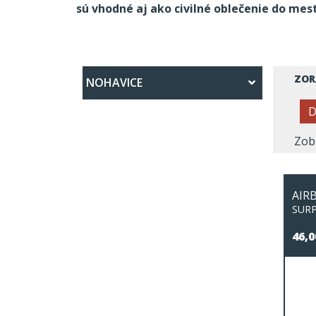
sú vhodné aj ako civilné oblečenie do mes
ZOR
NOHAVICE
D
Zobr
AIR
SURP
46,0