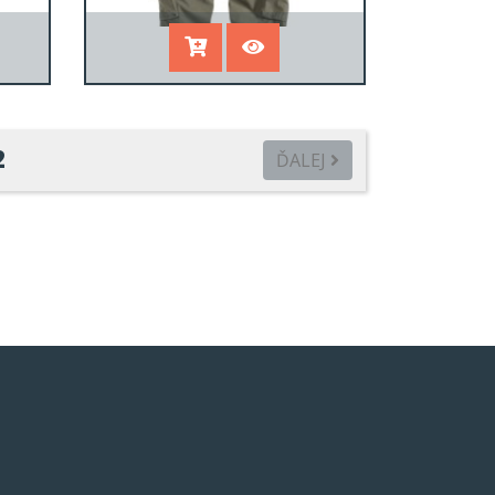
2
ĎALEJ