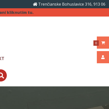
Trenčianske Bohuslavice 316, 913 06
aní kliknutím tu.
0
KT