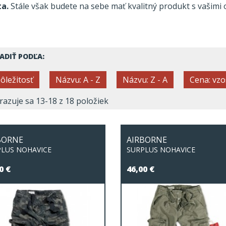
ta.
Stále však budete na sebe mať kvalitný produkt s vašimi
ADIŤ PODĽA:
ôležitosť
Názvu: A - Z
Názvu: Z - A
Cena: vz
azuje sa 13-18 z 18 položiek
BORNE
AIRBORNE
LUS NOHAVICE
SURPLUS NOHAVICE
0 €
46,00 €