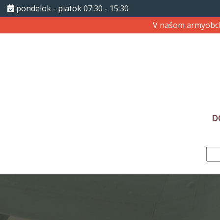
pondelok - piatok 07:30 - 15:30
V našom armyob
D