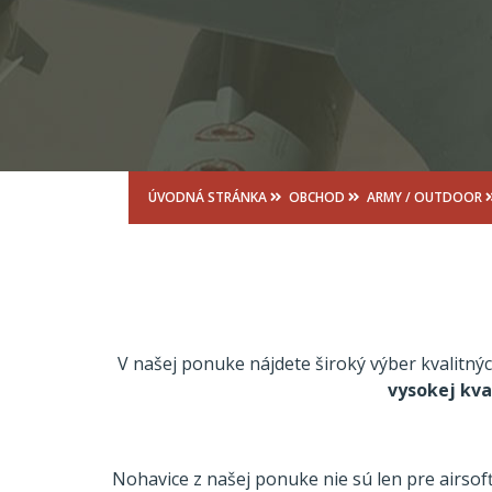
ÚVODNÁ STRÁNKA
OBCHOD
ARMY / OUTDOOR
V našej ponuke nájdete široký výber kvalitný
vysokej kva
Nohavice z našej ponuke nie sú len pre airsof