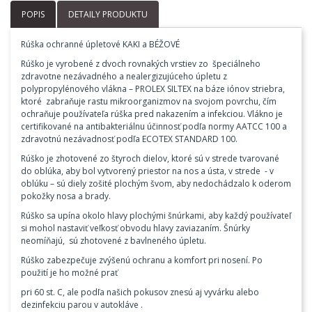
POPIS
DETAILY PRODUKTU
Rúška ochranné úpletové KAKI a BÉŽOVÉ
Rúško je vyrobené z dvoch rovnakých vrstiev zo špeciálneho
zdravotne nezávadného a nealergizujúceho úpletu z
polypropylénového vlákna – PROLEX SILTEX na báze iónov striebra,
ktoré zabraňuje rastu mikroorganizmov na svojom povrchu, čím
ochraňuje používateľa rúška pred nakazením a infekciou. Vlákno je
certifikované na antibakteriálnu účinnosť podľa normy AATCC 100 a
zdravotnú nezávadnosť podľa ECOTEX STANDARD 100.
Rúško je zhotovené zo štyroch dielov, ktoré sú v strede tvarované
do oblúka, aby bol vytvorený priestor na nos a ústa, v strede - v
oblúku – sú diely zošité plochým švom, aby nedochádzalo k oderom
pokožky nosa a brady.
Rúško sa upína okolo hlavy plochými šnúrkami, aby každý používateľ
si mohol nastaviť veľkosť obvodu hlavy zaviazaním. Šnúrky
neomíňajú, sú zhotovené z bavlneného úpletu.
Rúško zabezpečuje zvýšenú ochranu a komfort pri nosení. Po
použití je ho možné prať
pri 60 st. C, ale podľa našich pokusov znesú aj vyvárku alebo
dezinfekciu parou v autokláve .