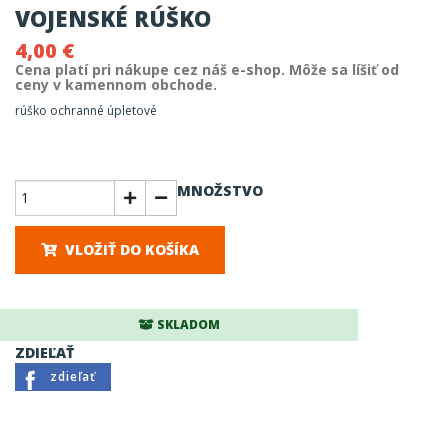
VOJENSKÉ RÚŠKO
4,00 €
Cena platí pri nákupe cez náš e-shop. Môže sa líšiť od
ceny v kamennom obchode.
rúško ochranné úpletové
MNOŽSTVO
VLOŽIŤ DO KOŠÍKA
SKLADOM
ZDIEĽAŤ
zdieľať