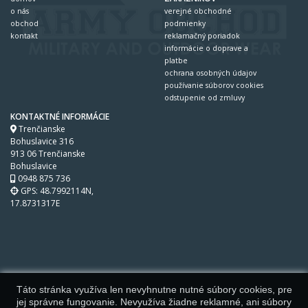
o nás
verejné obchodné
obchod
podmienky
kontakt
reklamačný poriadok
informácie o doprave a
platbe
ochrana osobných údajov
používanie súborov cookies
odstupenie od zmluvy
KONTAKTNÉ INFORMÁCIE
Trenčianske
Bohuslavice 316
913 06 Trenčianske
Bohuslavice
0948 875 736
GPS: 48.7992114N,
17.8731317E
Táto stránka využíva len nevyhnutne nutné súbory cookies, pre
jej správne fungovanie. Nevyužíva žiadne reklamné, ani súbory