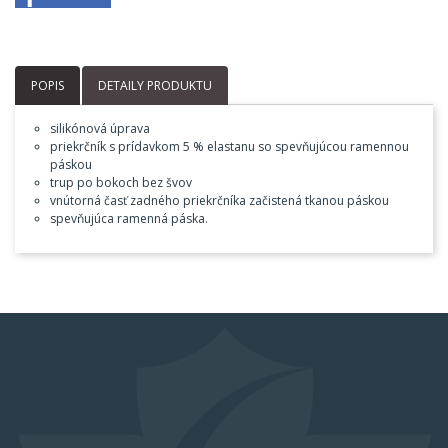
POPIS
DETAILY PRODUKTU
silikónová úprava
priekrčník s prídavkom 5 % elastanu so spevňujúcou ramennou
páskou
trup po bokoch bez švov
vnútorná časť zadného priekrčníka začistená tkanou páskou
spevňujúca ramenná páska.