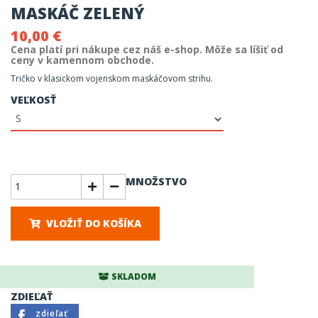
MASKÁČ ZELENÝ
10,00 €
Cena platí pri nákupe cez náš e-shop. Môže sa líšiť od
ceny v kamennom obchode.
Tričko v klasickom vojenskom maskáčovom strihu.
VEĽKOSŤ
MNOŽSTVO
VLOŽIŤ DO KOŠÍKA
SKLADOM
ZDIEĽAŤ
zdieľať