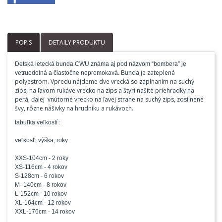
POPIS
DETAILY PRODUKTU
Detská letecká bunda CWU známa aj pod názvom “bombera” je
da je zateplená
vetruodolná a čiastočne nepremokavá. Bun
polyestrom. Vpredu nájdeme dve vrecká so zapínaním na suchý
zips, na ľavom rukáve vrecko na zips a štyri našité priehradky na
perá, ďalej vnútorné vrecko na ľavej strane na suchý zips, zosilnené
švy, rôzne nášivky na hrudníku a rukávoch.
tabuľka veľkostí :
veľkosť, výška, roky
XXS-104cm - 2 roky
XS-116cm - 4 rokov
S-128cm - 6 rokov
M- 140cm - 8 rokov
L-152cm - 10 rokov
XL-164cm - 12 rokov
XXL-176cm - 14 rokov